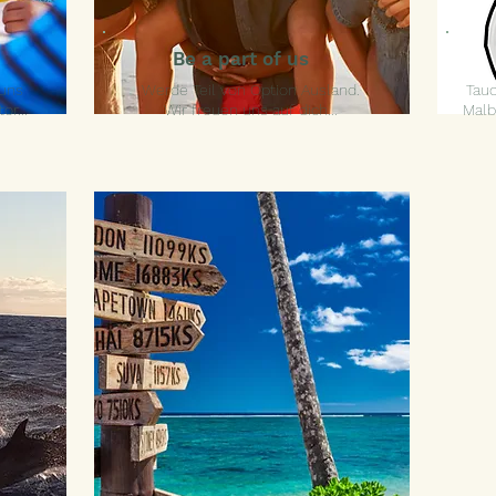
Be a part of us
uns
Werde Teil von Option Ausland.
Tauc
r...
Wir freuen uns auf dich...
Malb