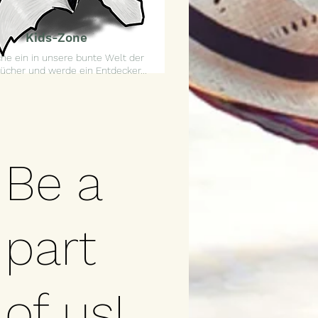
Kids-Zone
he ein in unsere bunte Welt der
ücher und werde ein Entdecker...
Be a
part
of us!