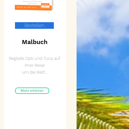
Bestellen
Malbuch
Begleite Opti und Tuca auf
ihrer Reise
um die Welt...
Mehr erfahren