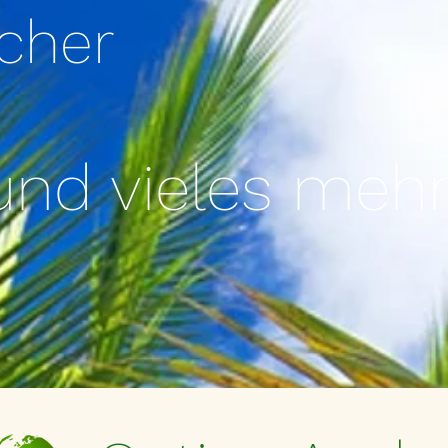
cher
und vieles meh