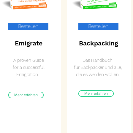
Bestellen
Bestellen
Emigrate
Backpacking
A proven Guide
Das Handbuch
for a
successful
für Backpacker und alle,
Emigration...
die es werden wollen...
Mehr erfahren
Mehr erfahren