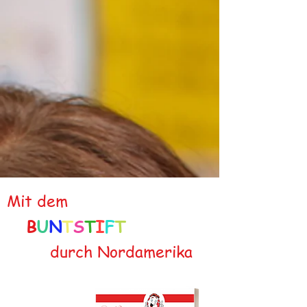
Mit dem
B
U
N
T
S
T
I
F
T
durch Nordamerika