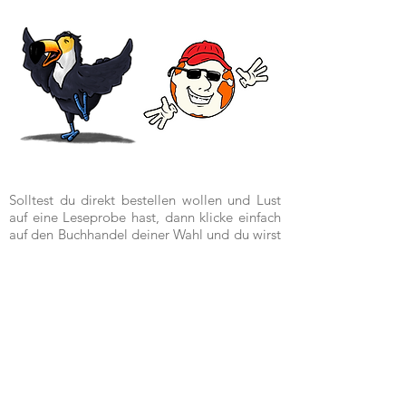
Solltest du direkt bestellen wollen und Lust
auf eine Leseprobe hast, dann klicke einfach
auf den Buchhandel deiner Wahl und du wirst
weitergeleitet.
Dort erhältst du das Buch im
großen
DIN A4-Format
.