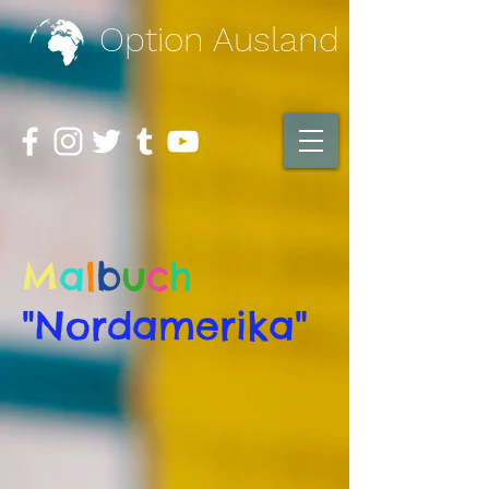
Option Ausland
M
a
l
b
u
c
h
"Nordamerika"