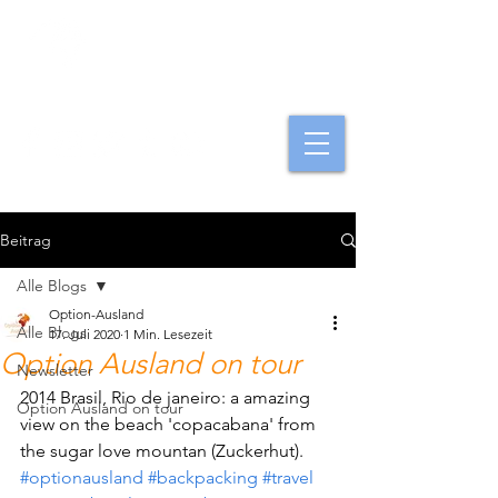
Option Ausland
Beitrag
Alle Blogs
Option-Ausland
Alle Blogs
17. Juli 2020
1 Min. Lesezeit
Option Ausland on tour
Newsletter
2014 Brasil, Rio de janeiro: a amazing 
Option Ausland on tour
view on the beach 'copacabana' from 
the sugar love mountan (Zuckerhut).
#optionausland
#backpacking
#travel