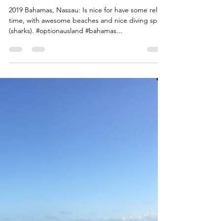
15. Sept. 2020
1 Min. Lesezeit
Option Ausland on tour
2019 Bahamas, Nassau: Is nice for have some relax
time, with awesome beaches and nice diving spots
(sharks). #optionausland #bahamas...